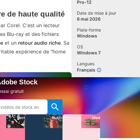
Pro-12
e de haute qualité
Date de mise à jour
6 mai 2026
ar Corel. C'est un lecteur
Plate-forme
s Blu-ray et des fichiers
Windows
ée
et un
retour audio riche
. Sa
OS
ritable expérience de "home
Windows 7
Langues
Français
 Adobe Stock
Téléchargements
24
ssai gratuit
Ajouter un avis
Signaler un problème
Vecteurs
Illustrations
Modèles
Autres applis