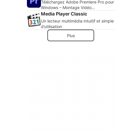
Téléchargez Adobe Premiere Pro pour
Windows – Montage Vidéo
Professionnel à Portée de Main
Media Player Classic
Un lecteur multimédia intuitif et simple
d’utilisation
Plus