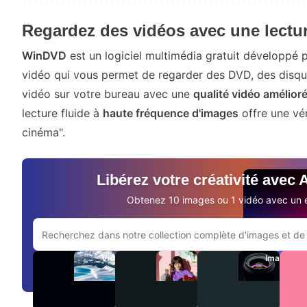
Regardez des vidéos avec une lectur
WinDVD
est un logiciel multimédia gratuit développé p
vidéo qui vous permet de regarder des DVD, des disque
vidéo sur votre bureau avec une
qualité vidéo amélior
lecture fluide à
haute fréquence d'images
offre une vé
cinéma".
Libérez votre créativité avec
Obtenez 10 images ou 1 vidéo avec un e
Rechercher sur le site Adobe.com
Vidéos
Audio
Images